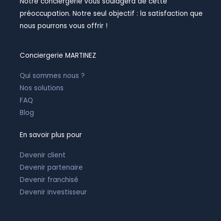
Notre conciergerie vous soulagera de cette
m
-
-
i
f
préoccupation. Notre seul objectif : la satisfaction que
n
nous pourrons vous offrir !
Conciergerie MARTINEZ
Qui sommes nous ?
Nos solutions
FAQ
Blog
En savoir plus pour
Devenir client
Devenir partenaire
Devenir franchisé
Devenir investisseur