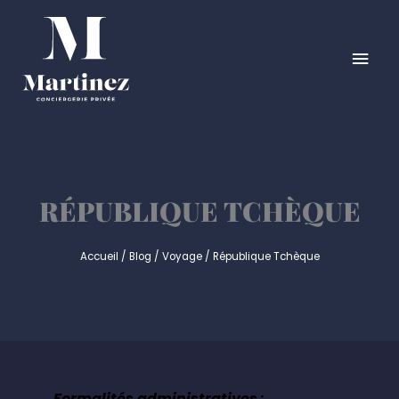
Aller
MEN
au
contenu
PRIN
RÉPUBLIQUE TCHÈQUE
Accueil
/
Blog
/
Voyage
/
République Tchèque
Formalités administratives
: