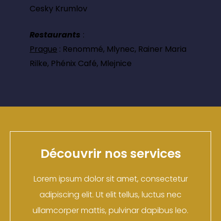
Cesky Krumlov
Restaurants
:
Prague
: Renommé, Mlynec, Rainer Maria
Rilke, Phénix Café, Mlejnice
Découvrir nos services
Lorem ipsum dolor sit amet, consectetur
adipiscing elit. Ut elit tellus, luctus nec
ullamcorper mattis, pulvinar dapibus leo.