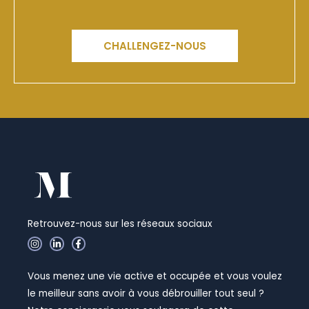
CHALLENGEZ-NOUS
Retrouvez-nous sur les réseaux sociaux
I
L
F
n
i
a
s
n
c
t
k
e
Vous menez une vie active et occupée et vous voulez
a
e
b
g
d
o
le meilleur sans avoir à vous débrouiller tout seul ?
r
i
o
a
n
k