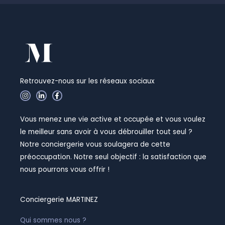
Retrouvez-nous sur les réseaux sociaux
I
L
F
n
i
a
s
n
c
t
k
e
Vous menez une vie active et occupée et vous voulez
a
e
b
g
d
o
le meilleur sans avoir à vous débrouiller tout seul ?
r
i
o
a
n
k
Notre conciergerie vous soulagera de cette
m
-
-
i
f
préoccupation. Notre seul objectif : la satisfaction que
n
nous pourrons vous offrir !
Conciergerie MARTINEZ
Qui sommes nous ?