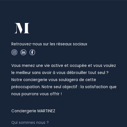
Retrouvez-nous sur les réseaux sociaux
I
L
F
n
i
a
s
n
c
t
k
e
Vous menez une vie active et occupée et vous voulez
a
e
b
g
d
o
le meilleur sans avoir à vous débrouiller tout seul ?
r
i
o
a
n
k
Notre conciergerie vous soulagera de cette
m
-
-
i
f
préoccupation. Notre seul objectif : la satisfaction que
n
nous pourrons vous offrir !
Conciergerie MARTINEZ
Qui sommes nous ?