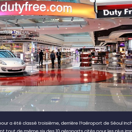
pour a été classé troisième, derrière l?aéroport de Séoul Inc
t tout de même six des 10 aéroports cités pour les plus imp