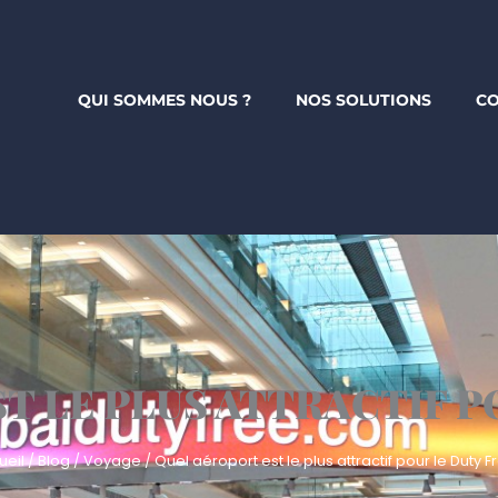
QUI SOMMES NOUS ?
NOS SOLUTIONS
CO
T LE PLUS ATTRACTIF PO
ueil
/
Blog
/
Voyage
/
Quel aéroport est le plus attractif pour le Duty F