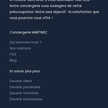
r
i
o
a
n
k
Notre conciergerie vous soulagera de cette
m
-
-
i
f
préoccupation. Notre seul objectif : la satisfaction que
n
nous pourrons vous offrir !
Conciergerie MARTINEZ
Qui sommes nous ?
Nos solutions
FAQ
Blog
En savoir plus pour
Devenir client
Devenir partenaire
Devenir franchisé
Devenir investisseur