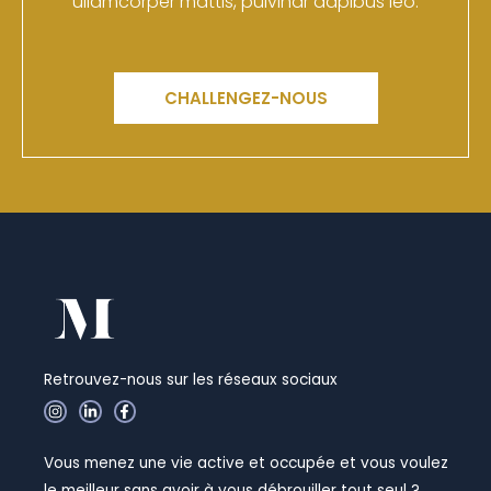
ullamcorper mattis, pulvinar dapibus leo.
CHALLENGEZ-NOUS
Retrouvez-nous sur les réseaux sociaux
I
L
F
n
i
a
s
n
c
t
k
e
Vous menez une vie active et occupée et vous voulez
a
e
b
g
d
o
le meilleur sans avoir à vous débrouiller tout seul ?