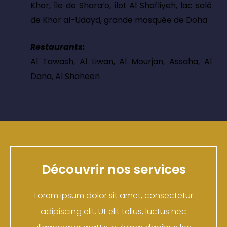
Khor, île de Shara’o, îlot Al Shafliyeh, lac salé
de Khor al-Udayd, grande mosquée de Doha
Restaurants:
Al Tawash, Al Liwan, Al Mourjan, Assaha, Al
Dana, Al Shaheen
Découvrir nos services
Lorem ipsum dolor sit amet, consectetur
adipiscing elit. Ut elit tellus, luctus nec