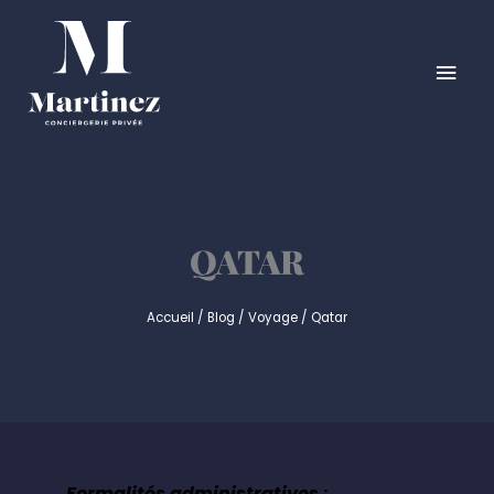
Aller
MEN
au
contenu
PRIN
QATAR
Accueil
/
Blog
/
Voyage
/
Qatar
Formalités administratives
: