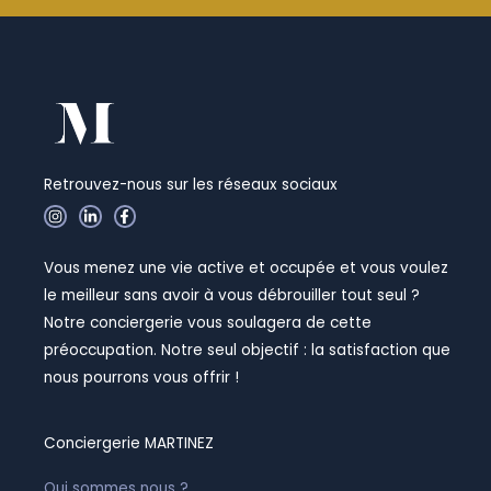
Retrouvez-nous sur les réseaux sociaux
I
L
F
n
i
a
s
n
c
t
k
e
Vous menez une vie active et occupée et vous voulez
a
e
b
g
d
o
le meilleur sans avoir à vous débrouiller tout seul ?
r
i
o
a
n
k
Notre conciergerie vous soulagera de cette
m
-
-
i
f
préoccupation. Notre seul objectif : la satisfaction que
n
nous pourrons vous offrir !
Conciergerie MARTINEZ
Qui sommes nous ?