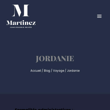
Aller
MEN
au
contenu
PRIN
JORDANIE
Accueil
/
Blog
/
Voyage
/
Jordanie
Formalités administratives
: