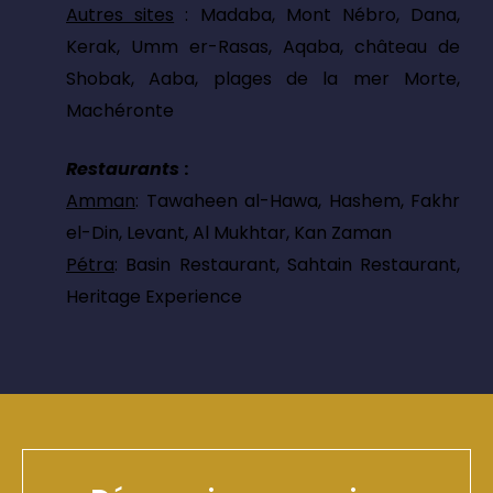
Autres sites
: Madaba, Mont Nébro, Dana,
Kerak, Umm er-Rasas, Aqaba, château de
Shobak, Aaba, plages de la mer Morte,
Machéronte
Restaurants
:
Amman
: Tawaheen al-Hawa, Hashem, Fakhr
el-Din, Levant, Al Mukhtar, Kan Zaman
Pétra
: Basin Restaurant, Sahtain Restaurant,
Heritage Experience