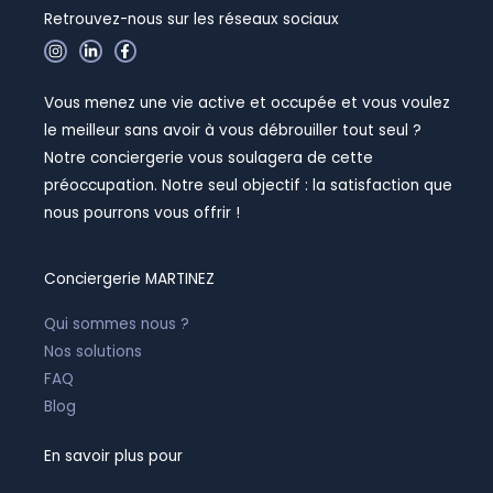
Retrouvez-nous sur les réseaux sociaux
I
L
F
n
i
a
s
n
c
t
k
e
Vous menez une vie active et occupée et vous voulez
a
e
b
g
d
o
le meilleur sans avoir à vous débrouiller tout seul ?
r
i
o
a
n
k
Notre conciergerie vous soulagera de cette
m
-
-
i
f
préoccupation. Notre seul objectif : la satisfaction que
n
nous pourrons vous offrir !
Conciergerie MARTINEZ
Qui sommes nous ?
Nos solutions
FAQ
Blog
En savoir plus pour