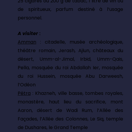
25 cigares ou 200 g de tabac, 1 litre de vin ou
de spiritueux, parfum destiné à l’usage
personnel.
A visiter
:
Amman
: citadelle, musée archéologique,
théâtre romain, Jerash, Ajlun, châteaux du
désert, Umm-al-Jimal, Irbid, Umm-Qais,
Pella, mosquée du roi Abdallah Ier, mosquée
du roi Hussein, mosquée Abu Darweesh,
l’Odéon
Pétra
: Khazneh, ville basse, tombes royales,
monastère, haut lieu du sacrifice, mont
Aaron, désert de Wadi Rum, l’Allée des
Façades, l’Allée des Colonnes, Le Siq, temple
de Dushares, le Grand Temple