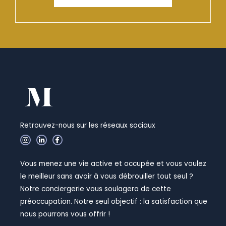
Retrouvez-nous sur les réseaux sociaux
I
L
F
n
i
a
s
n
c
t
k
e
Vous menez une vie active et occupée et vous voulez
a
e
b
g
d
o
le meilleur sans avoir à vous débrouiller tout seul ?
r
i
o
a
n
k
Notre conciergerie vous soulagera de cette
m
-
-
i
f
préoccupation. Notre seul objectif : la satisfaction que
n
nous pourrons vous offrir !