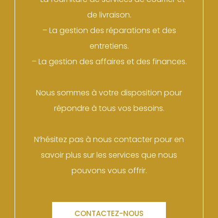
de
liv
ra
ison
.
–
La
gest
ion
des
ré
par
ations
et
des
ent
ret
iens
.
–
La
gest
ion
des
aff
aires
et
des
finances
.
N
ous
s
omm
es
à
vot
re
disposition
pour
ré
p
ond
re
à
t
ous
v
os
bes
o
ins
.
N
‘
h
é
site
z
pas
à
n
ous
contact
er
pour
en
sav
oir
plus
sur
les
services
que
n
ous
p
ou
v
ons
v
ous
off
rir
.
CONTACTEZ-NOUS