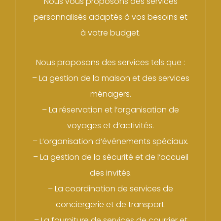
N
ous
v
ous
propos
ons
des
services
person
n
alis
és
adapt
és
à
v
os
bes
o
ins
et
à
vot
re
budget
.
N
ous
propos
ons
des
services
t
els
que
:
–
La
gest
ion
de
la
ma
ison
et
des
services
m
én
agers
.
–
La
ré
serv
ation
et
l
‘
organ
isation
de
voy
ages
et
d
‘
activ
it
és
.
–
L
‘
organ
isation
d
‘
é
v
én
ements
sp
é
cia
ux
.
–
La
gest
ion
de
la
s
é
cur
ité
et
de
l
‘
acc
ue
il
des
inv
it
és
.
–
La
coordination
de
services
de
conc
ier
ger
ie
et
de
transport
.
–
La
four
n
iture
de
services
de
cour
rier
et