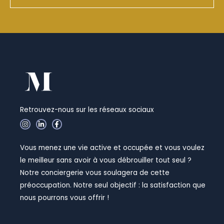
Retrouvez-nous sur les réseaux sociaux
I
L
F
n
i
a
s
n
c
t
k
e
Vous menez une vie active et occupée et vous voulez
a
e
b
g
d
o
le meilleur sans avoir à vous débrouiller tout seul ?
r
i
o
a
n
k
Notre conciergerie vous soulagera de cette
m
-
-
i
f
préoccupation. Notre seul objectif : la satisfaction que
n
nous pourrons vous offrir !